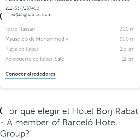
212-53-7237400
rabat@bhghoteles.com
Torre Hassan
300 m
Mausoleo de Mohammed V
500 m
Playa de Rabat
1,5 km
Aeropuerto de Rabat-Salé
11 km
Conocer alrededores
¿Por qué elegir el Hotel Borj Rabat
- A member of Barceló Hotel
Group?