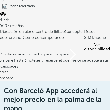
Recién reformado
4.3/5
5007 reseñas
Ubicación en pleno centro de Bilbao
Concepto
Desde
eco-urbano
Diseño contemporáneo
131
/noche
Ver
disponibilidad
/3 hoteles seleccionados para comparar
mpare hasta 3 hoteles y reserve el que mejor se adapte a sus
ecesidades
errar
ompare
Con Barceló App accederá al
mejor precio en la palma de la
mano