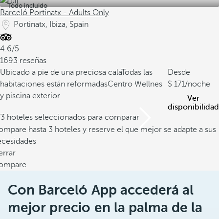
Todo incluido
Barceló Portinatx - Adults Only
Portinatx, Ibiza, Spain
4.6/5
1693 reseñas
Ubicado a pie de una preciosa cala
Todas las
Desde
habitaciones están reformadas
Centro Wellnes
171
/noche
y piscina exterior
Ver
disponibilidad
/3 hoteles seleccionados para comparar
mpare hasta 3 hoteles y reserve el que mejor se adapte a sus
ecesidades
errar
ompare
Con Barceló App accederá al
mejor precio en la palma de la