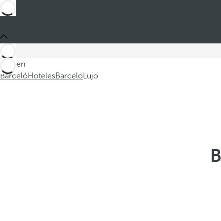
Está en
Barceló
Hoteles
Barcelo
Lujo
B