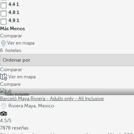
4.4
1
4.8
1
4.9
1
Más
Menos
Comparar
Ver en mapa
6
hoteles
Comparar
Ver en mapa
Compare
Todo incluido
Barceló Maya Riviera - Adults only - All Inclusive
Riviera Maya, Mexico
4.5/5
7878 reseñas