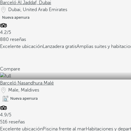
Barceló Al Jaddaf, Dubai
Dubai, United Arab Emirates
Nueva apertura
4.2/5
880 reseñas
Excelente ubicación
Lanzadera gratis
Amplias suites y habitaci
Compare
Barceló Nasandhura Malé
Male, Maldives
Nueva apertura
4.9/5
516 reseñas
Excelente ubicación
Piscina frente al mar
Habitaciones y depa