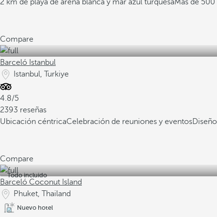
2 km de playa de arena blanca y mar azul turquesa
Más de 500 
Compare
Barceló Istanbul
Istanbul, Turkiye
4.8/5
2393 reseñas
Ubicación céntrica
Celebración de reuniones y eventos
Diseño
Compare
Todo incluido
Barceló Coconut Island
Phuket, Thailand
Nuevo hotel