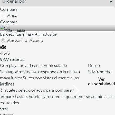
Comparar
Mapa
Compare
Todo incluido
Barceló Karmina - All Inclusive
Manzanillo, Mexico
4.3/5
9277 reseñas
Con playa privada en la Península de
Desde
Santiago
Arquitectura inspirada en la cultura
185
/noche
maya
Junior Suites con vistas al mar o a los
Ver
disponibilidad
jardines
/3 hoteles seleccionados para comparar
mpare hasta 3 hoteles y reserve el que mejor se adapte a sus
ecesidades
errar