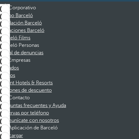
Corporativo
Grupo Barceló
Fundación Barceló
Vacaciones Barceló
Barceló Films
Barceló Personas
Canal de denuncias
Empresas
Afiliados
Socios
Dorint Hotels & Resorts
Cupones de descuento
Contacto
Preguntas frecuentes y Ayuda
Reservas por teléfono
Comunícate con nosotros
Aplicación de Barceló
Descargar