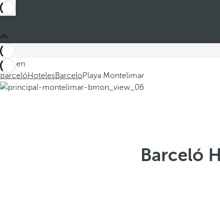
Está en
Barceló
Hoteles
Barcelo
Playa Montelimar
Barceló H