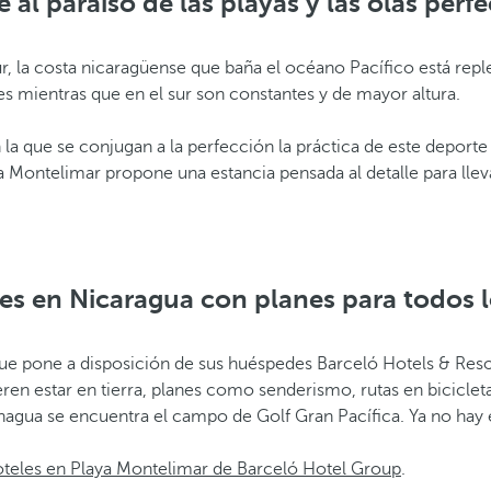
e al paraíso de las playas y las olas perf
r, la costa nicaragüense que baña el océano Pacífico está repl
tes mientras que en el sur son constantes y de mayor altura.
 la que se conjugan a la perfección la práctica de este deporte 
a Montelimar propone una estancia pensada al detalle para lle
es en Nicaragua con planes para todos l
que pone a disposición de sus huéspedes Barceló Hotels & Res
ren estar en tierra, planes como senderismo, rutas en bicicleta
agua se encuentra el campo de Golf Gran Pacífica. Ya no hay 
oteles en Playa Montelimar de Barceló Hotel Group
.