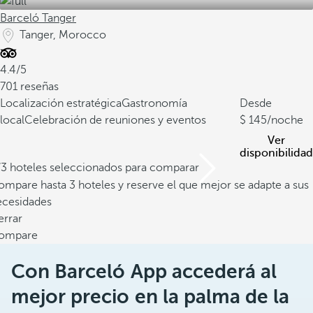
Barceló Tanger
Tanger, Morocco
4.4/5
701 reseñas
Localización estratégica
Gastronomía
Desde
local
Celebración de reuniones y eventos
145
/noche
Ver
disponibilidad
/3 hoteles seleccionados para comparar
mpare hasta 3 hoteles y reserve el que mejor se adapte a sus
ecesidades
errar
ompare
Con Barceló App accederá al
mejor precio en la palma de la