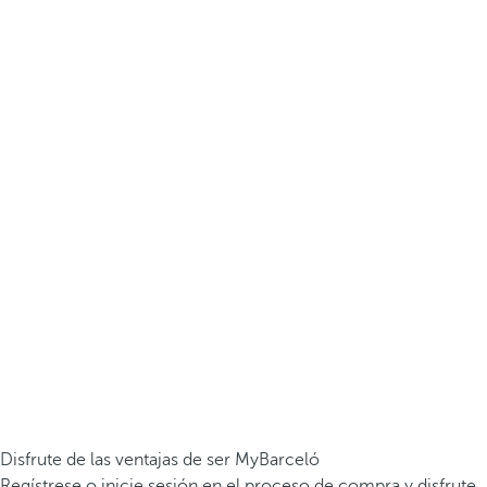
Disfrute de las ventajas de ser MyBarceló
Regístrese o inicie sesión en el proceso de compra y disfrute