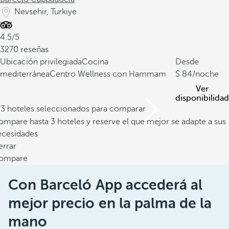
Nevsehir, Turkiye
4.5/5
3270 reseñas
Ubicación privilegiada
Cocina
Desde
mediterránea
Centro Wellness con Hammam
84
/noche
Ver
disponibilidad
/3 hoteles seleccionados para comparar
mpare hasta 3 hoteles y reserve el que mejor se adapte a sus
ecesidades
errar
ompare
Con Barceló App accederá al
mejor precio en la palma de la
mano