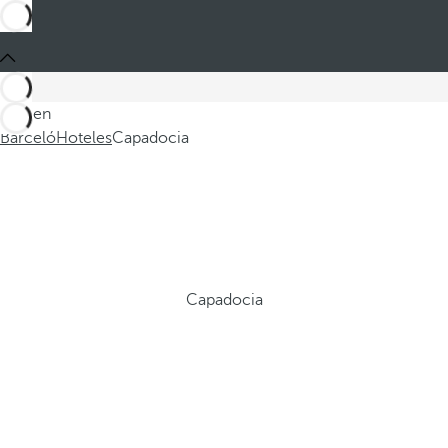
Está en
Barceló
Hoteles
Capadocia
Capadocia