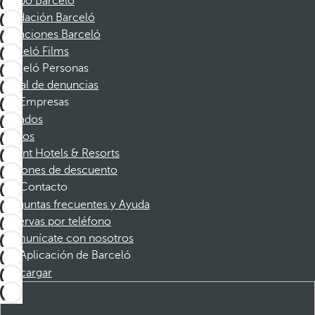
Grupo Barceló
Fundación Barceló
Vacaciones Barceló
Barceló Films
Barceló Personas
Canal de denuncias
Empresas
Afiliados
Socios
Dorint Hotels & Resorts
Cupones de descuento
Contacto
Preguntas frecuentes y Ayuda
Reservas por teléfono
Comunícate con nosotros
Aplicación de Barceló
Descargar