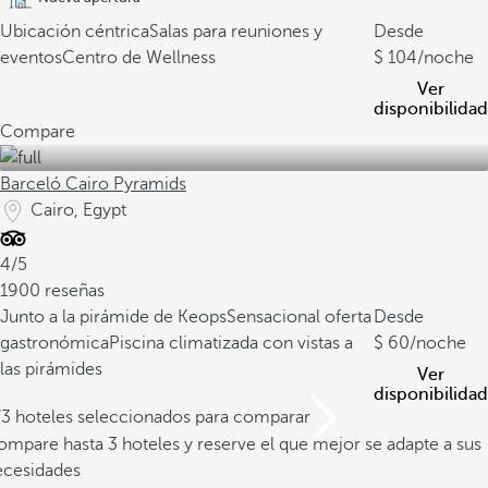
Ubicación céntrica
Salas para reuniones y
Desde
eventos
Centro de Wellness
104
/noche
Ver
disponibilidad
Compare
Barceló Cairo Pyramids
Cairo, Egypt
4/5
1900 reseñas
Junto a la pirámide de Keops
Sensacional oferta
Desde
gastronómica
Piscina climatizada con vistas a
60
/noche
las pirámides
Ver
disponibilidad
/3 hoteles seleccionados para comparar
mpare hasta 3 hoteles y reserve el que mejor se adapte a sus
ecesidades