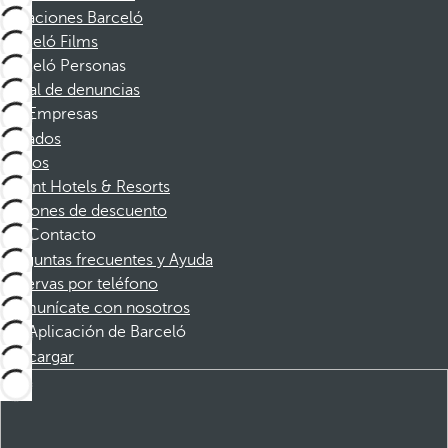
Vacaciones Barceló
Barceló Films
Barceló Personas
Canal de denuncias
Empresas
Afiliados
Socios
Dorint Hotels & Resorts
Cupones de descuento
Contacto
Preguntas frecuentes y Ayuda
Reservas por teléfono
Comunícate con nosotros
Aplicación de Barceló
Descargar