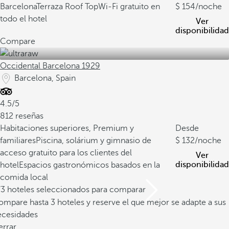
Barcelona
Terraza Roof Top
Wi-Fi gratuito en
154
/noche
todo el hotel
Ver
disponibilidad
Compare
Occidental Barcelona 1929
Barcelona, Spain
4.5/5
812 reseñas
Habitaciones superiores, Premium y
Desde
familiares
Piscina, solárium y gimnasio de
132
/noche
acceso gratuito para los clientes del
Ver
disponibilidad
hotel
Espacios gastronómicos basados en la
comida local
/3 hoteles seleccionados para comparar
mpare hasta 3 hoteles y reserve el que mejor se adapte a sus
ecesidades
errar