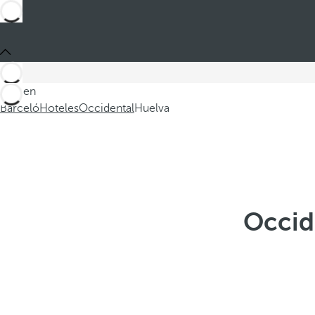
Está en
Barceló
Hoteles
Occidental
Huelva
Occid