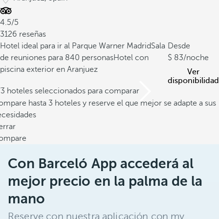
4.5/5
3126 reseñas
Hotel ideal para ir al Parque Warner Madrid
Sala
Desde
de reuniones para 840 personas
Hotel con
83
/noche
piscina exterior en Aranjuez
Ver
disponibilidad
/3 hoteles seleccionados para comparar
mpare hasta 3 hoteles y reserve el que mejor se adapte a sus
ecesidades
errar
ompare
Con Barceló App accederá al
mejor precio en la palma de la
mano
Reserve con nuestra aplicación con my