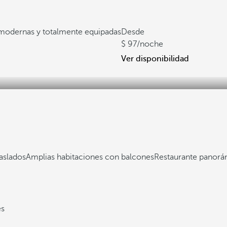
modernas y totalmente equipadas
Desde
97
/noche
Ver disponibilidad
aslados
Amplias habitaciones con balcones
Restaurante panor
es