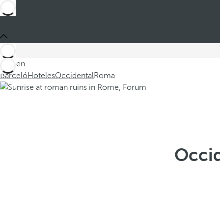
Está en
Barceló
Hoteles
Occidental
Roma
Occid