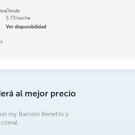
tea
Desde
77
/noche
Ver disponibilidad
es
erá al mejor precio
on my Barceló Benefits y
cional.