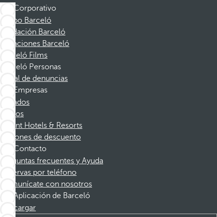
Corporativo
Grupo Barceló
Fundación Barceló
Vacaciones Barceló
Barceló Films
Barceló Personas
Canal de denuncias
Empresas
Afiliados
Socios
Dorint Hotels & Resorts
Cupones de descuento
Contacto
Preguntas frecuentes y Ayuda
Reservas por teléfono
Comunícate con nosotros
Aplicación de Barceló
Descargar