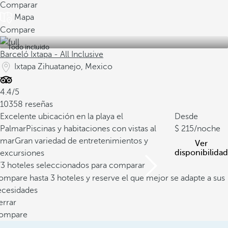
Comparar
Mapa
Compare
Todo incluido
Barceló Ixtapa - All Inclusive
Ixtapa Zihuatanejo, Mexico
4.4/5
10358 reseñas
Excelente ubicación en la playa el
Desde
Palmar
Piscinas y habitaciones con vistas al
215
/noche
mar
Gran variedad de entretenimientos y
Ver
disponibilidad
excursiones
/3 hoteles seleccionados para comparar
mpare hasta 3 hoteles y reserve el que mejor se adapte a sus
ecesidades
errar
ompare