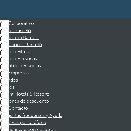
Corporativo
Grupo Barceló
Fundación Barceló
Vacaciones Barceló
Barceló Films
Barceló Personas
Canal de denuncias
Empresas
Afiliados
Socios
Dorint Hotels & Resorts
Cupones de descuento
Contacto
Preguntas frecuentes y Ayuda
Reservas por teléfono
Comunícate con nosotros