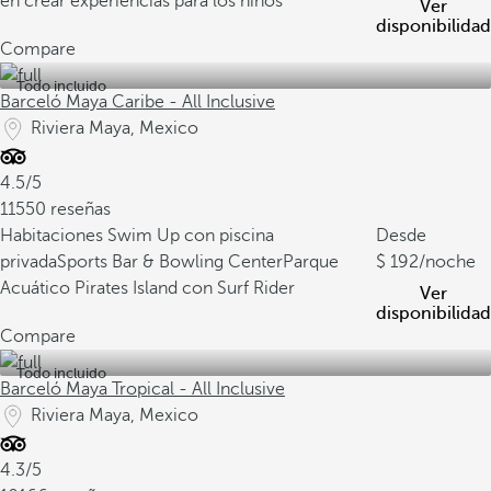
en crear experiencias para los niños
Ver
disponibilidad
Compare
Todo incluido
Barceló Maya Caribe - All Inclusive
Riviera Maya, Mexico
4.5/5
11550 reseñas
Habitaciones Swim Up con piscina
Desde
privada
Sports Bar & Bowling Center
Parque
192
/noche
Acuático Pirates Island con Surf Rider
Ver
disponibilidad
Compare
Todo incluido
Barceló Maya Tropical - All Inclusive
Riviera Maya, Mexico
4.3/5