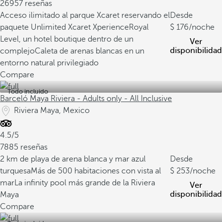
26957 reseñas
Acceso ilimitado al parque Xcaret reservando el
Desde
paquete Unlimited Xcaret Xperience
Royal
176
/noche
Level, un hotel boutique dentro de un
Ver
disponibilidad
complejo
Caleta de arenas blancas en un
entorno natural privilegiado
Compare
Todo incluido
Barceló Maya Riviera - Adults only - All Inclusive
Riviera Maya, Mexico
4.5/5
7885 reseñas
2 km de playa de arena blanca y mar azul
Desde
turquesa
Más de 500 habitaciones con vista al
253
/noche
mar
La infinity pool más grande de la Riviera
Ver
disponibilidad
Maya
Compare