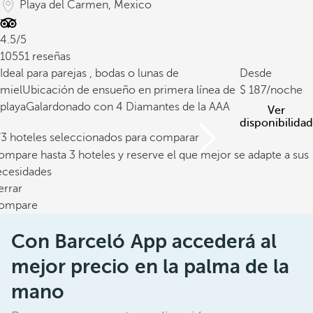
Playa del Carmen, Mexico
4.5/5
10551 reseñas
Ideal para parejas , bodas o lunas de
Desde
miel
Ubicación de ensueño en primera línea de
187
/noche
playa
Galardonado con 4 Diamantes de la AAA
Ver
disponibilidad
/3 hoteles seleccionados para comparar
mpare hasta 3 hoteles y reserve el que mejor se adapte a sus
ecesidades
errar
ompare
Con Barceló App accederá al
mejor precio en la palma de la
mano