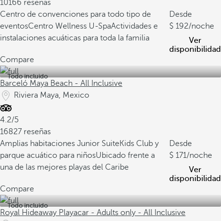
10166 reseñas
Centro de convenciones para todo tipo de
Desde
eventos
Centro Wellness U-Spa
Actividades e
192
/noche
instalaciones acuáticas para toda la familia
Ver
disponibilidad
Compare
Todo incluido
Barceló Maya Beach - All Inclusive
Riviera Maya, Mexico
4.2/5
16827 reseñas
Amplias habitaciones Junior Suite
Kids Club y
Desde
parque acuático para niños
Ubicado frente a
171
/noche
una de las mejores playas del Caribe
Ver
disponibilidad
Compare
Todo incluido
Royal Hideaway Playacar - Adults only - All Inclusive