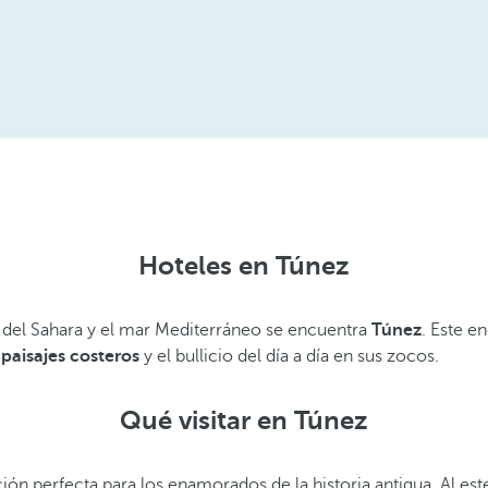
Hoteles en Túnez
to del Sahara y el mar Mediterráneo se encuentra
Túnez
. Este e
paisajes costeros
y el bullicio del día a día en sus zocos.
Qué visitar en Túnez
ción perfecta para los enamorados de la historia antigua. Al es