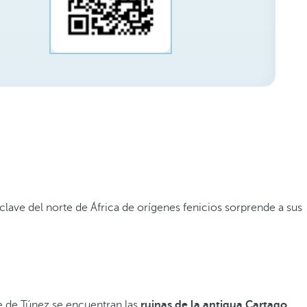
nclave del norte de África de orígenes fenicios sorprende a sus
te de Túnez se encuentran las
ruinas de la antigua Cartago
,