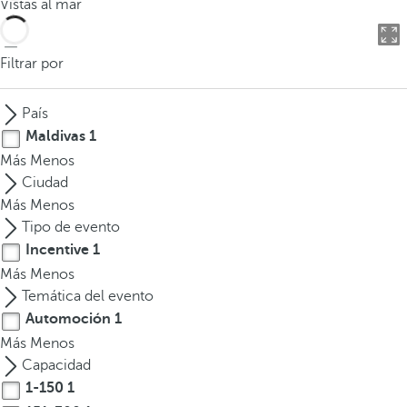
Vistas al mar
o
d
u
Filtrar por
c
i
País
r
Maldivas
1
t
Más
Menos
r
Ciudad
e
Más
Menos
s
Tipo de evento
o
Incentive
1
m
Más
Menos
á
Temática del evento
s
c
Automoción
1
a
Más
Menos
r
Capacidad
a
1-150
1
c