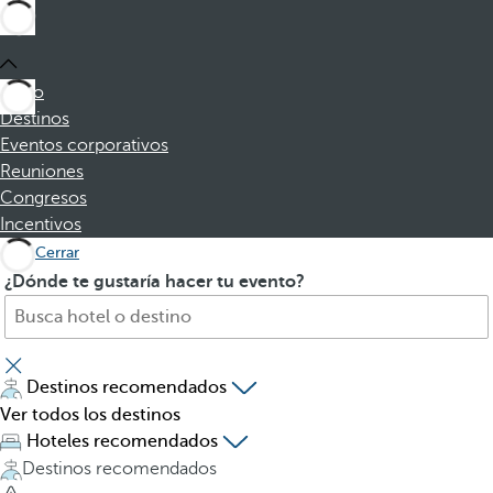
Inicio
Destinos
Eventos corporativos
Reuniones
Congresos
Incentivos
Cerrar
B
A
¿Dónde te gustaría hacer tu evento?
u
l
s
p
q
u
u
l
Destinos recomendados
e
s
Ver todos los destinos
h
a
Hoteles recomendados
o
r
Destinos recomendados
t
l