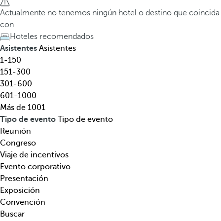
e
a
Actualmente no tenemos ningún hotel o destino que coincida
l
t
con
,
e
Hoteles recomendados
d
c
Asistentes
Asistentes
e
l
1-150
s
a
151-300
t
d
301-600
i
e
601-1000
n
f
Más de 1001
o
l
Tipo de evento
Tipo de evento
,
e
Reunión
t
c
Congreso
e
h
Viaje de incentivos
m
a
Evento corporativo
á
h
Presentación
t
a
Exposición
i
c
Convención
c
i
Buscar