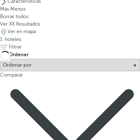
Características
l
Más
Menos
a
Borrar todos
t
Ver
XX
Resultados
e
Ver en mapa
c
1
hoteles
l
Filtrar
a
d
Ordenar
e
f
Comparar
l
e
c
h
a
h
a
c
i