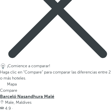
a
a
b
a
j
o
p
a
r
a
n
¡Comience a comparar!
a
Haga clic en “Compare” para comparar las diferencias entre 2
v
o más hoteles.
e
Mapa
g
Compare
a
Barceló Nasandhura Malé
r
Male, Maldives
a
4.9 ·
l