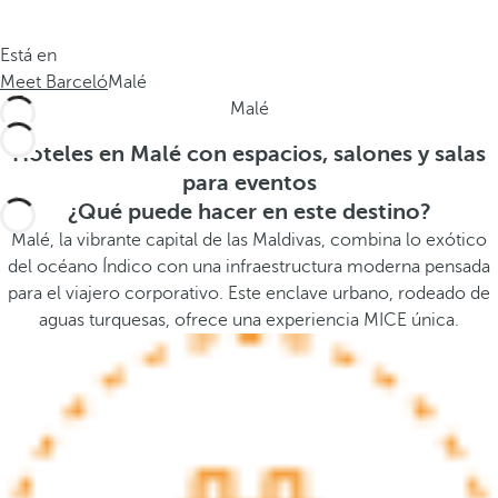
a
a
.
a
Está en
.
b
Meet Barceló
Malé
.
a
Malé
j
o
Hoteles en Malé con espacios, salones y salas
,
para eventos
s
¿Qué puede hacer en este destino?
e
Malé, la vibrante capital de las Maldivas, combina lo exótico
a
del océano Índico con una infraestructura moderna pensada
b
para el viajero corporativo. Este enclave urbano, rodeado de
r
aguas turquesas, ofrece una experiencia MICE única.
e
l
a
v
e
n
t