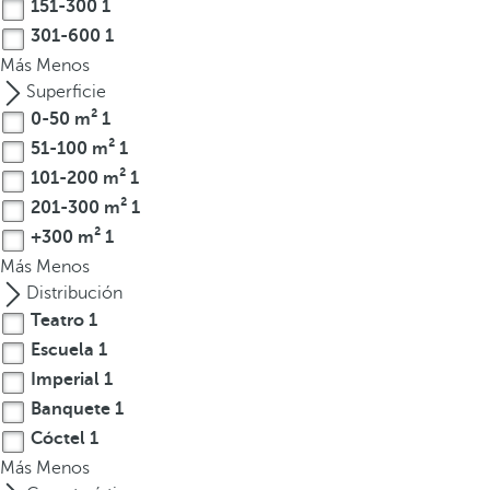
151-300
1
t
301-600
1
e
Más
Menos
r
Superficie
e
0-50 m²
1
s
51-100 m²
1
,
101-200 m²
1
p
201-300 m²
1
u
e
+300 m²
1
d
Más
Menos
e
Distribución
s
Teatro
1
p
Escuela
1
u
Imperial
1
l
Banquete
1
s
Cóctel
1
a
Más
Menos
r