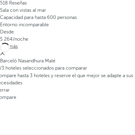
518 Reseñas
a
Sala con vistas al mar
p
Capacidad para hasta 600 personas
r
Entorno incomparable
i
Desde
m
264
/noche
e
Ver más
r
a
Barceló Nasandhura Malé
o
/3 hoteles seleccionados para comparar
p
mpare hasta 3 hoteles y reserve el que mejor se adapte a sus
c
ecesidades
i
errar
ó
ompare
n
d
e
l
a