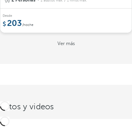
2 Personas
2 adultos máx.
/ 1 niños máx.
Desde
203
/noche
Ver más
Fotos y videos