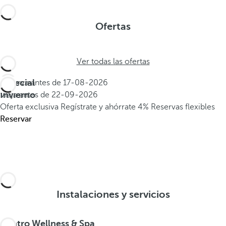
Ofertas
Ver todas las ofertas
Especial
Reserva antes de
17-08-2026
Invierno
Viaja antes de
22-09-2026
Oferta exclusiva
Regístrate y ahórrate 4%
Reservas flexibles
Reservar
Instalaciones y servicios
Centro Wellness & Spa