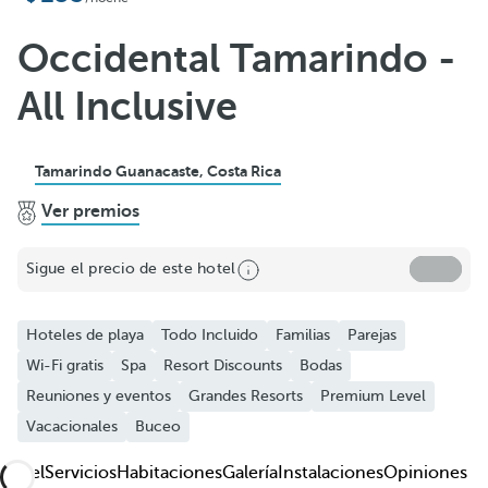
Añadir a favoritos
Ver más fotos y videos
Occidental Tamarindo -
All Inclusive
Tamarindo Guanacaste, Costa Rica
Ver premios
Sigue el precio de este hotel
Hoteles de playa
Todo Incluido
Familias
Parejas
Wi-Fi gratis
Spa
Resort Discounts
Bodas
Reuniones y eventos
Grandes Resorts
Premium Level
Vacacionales
Buceo
Hotel
Servicios
Habitaciones
Galería
Instalaciones
Opiniones