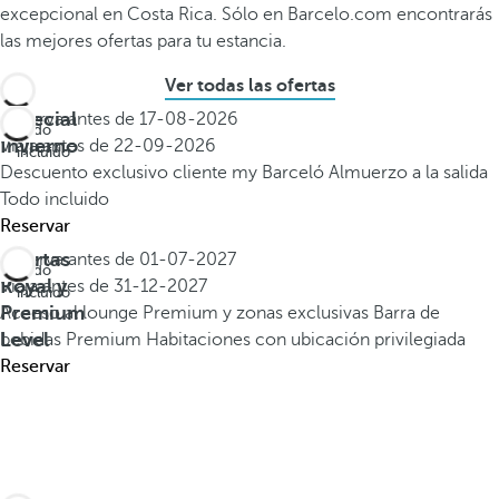
excepcional en Costa Rica. Sólo en Barcelo.com encontrarás
las mejores ofertas para tu estancia.
Ver todas las ofertas
Especial
Reserva antes de
17-08-2026
Todo
Invierno
Viaja antes de
22-09-2026
incluido
Descuento exclusivo cliente my Barceló
Almuerzo a la salida
Todo incluido
Reservar
Ofertas
Reserva antes de
01-07-2027
Todo
Royal y
Viaja antes de
31-12-2027
incluido
Premium
Acceso al lounge Premium y zonas exclusivas
Barra de
Level
bebidas Premium
Habitaciones con ubicación privilegiada
Reservar