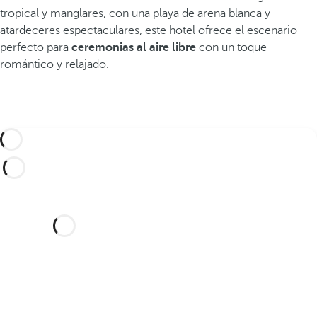
tropical y manglares, con una playa de arena blanca y
atardeceres espectaculares, este hotel ofrece el escenario
perfecto para
ceremonias al aire libre
con un toque
romántico y relajado.
¿Te gustaría celebrar tu boda
en este hotel de ensueño?
Descubre un lugar idílico y un hotel con
todo lo que necesitas para sellar tu unión.