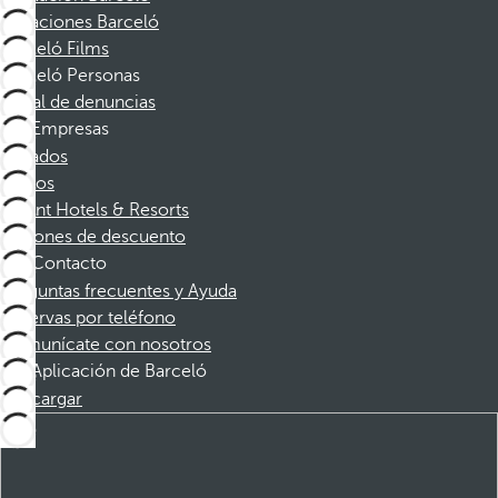
Vacaciones Barceló
Barceló Films
Barceló Personas
Canal de denuncias
Empresas
Afiliados
Socios
Dorint Hotels & Resorts
Cupones de descuento
Contacto
Preguntas frecuentes y Ayuda
Reservas por teléfono
Comunícate con nosotros
Aplicación de Barceló
Descargar