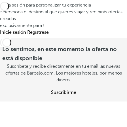
l
s
Inicia sesión para personalizar tu experiencia
s
d
d
Selecciona el destino al que quieres viajar y recibirás ofertas
y
e
i
creadas
m
e
exclusivamente para ti.
s
e
x
Inicie sesión
Regístrese
p
m
p
o
o
e
Lo sentimos, en este momento la oferta no
n
r
r
i
está disponible
a
i
b
Suscríbete y recibe directamente en tu email las nuevas
b
e
l
ofertas de Barcelo.com. Los mejores hoteles, por menos
l
n
dinero.
e
e
c
s
s
Suscribirme
i
V
V
a
e
e
r
V
r
o
e
o
f
r