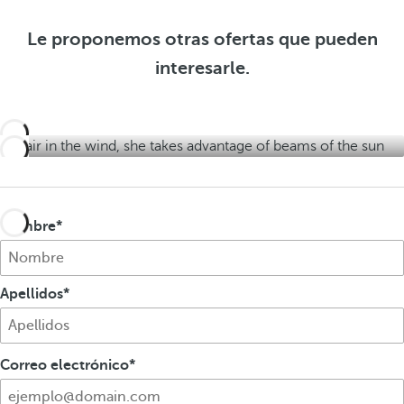
f
e
o
e
r
f
Le proponemos otras ofertas que pueden
r
t
e
interesarle.
t
a
r
a
s
t
s
a
s
Nombre
Apellidos
Correo electrónico