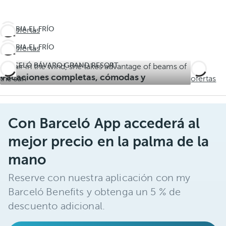
CAMBIA EL FRÍO
Ver ofertas
POR EL CALOR
CAMBIA EL FRÍO
Ver ofertas
DEL CARIBE
POR EL CALOR
Últimas
BARCELÓ BÁVARO GRAND RESORT
Ver
DEL CARIBE
habitaciones
Vacaciones completas, cómodas y
Últimas
ofertas
disponibles
memorables
habitaciones
disponibles
Con Barceló App accederá al
mejor precio en la palma de la
mano
Reserve con nuestra aplicación con my
Barceló Benefits y obtenga un 5 % de
descuento adicional.