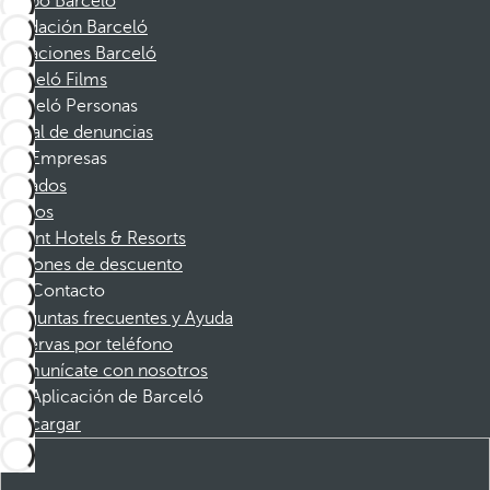
Grupo Barceló
Fundación Barceló
Vacaciones Barceló
Barceló Films
Barceló Personas
Canal de denuncias
Empresas
Afiliados
Socios
Dorint Hotels & Resorts
Cupones de descuento
Contacto
Preguntas frecuentes y Ayuda
Reservas por teléfono
Comunícate con nosotros
Aplicación de Barceló
Descargar