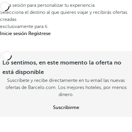
d
e
e
Inicia sesión para personalizar tu experiencia
a
l
Selecciona el destino al que quieres viajar y recibirás ofertas
s
s
d
creadas
d
y
exclusivamente para ti.
e
i
m
Inicie sesión
Regístrese
e
s
e
x
p
m
p
o
o
e
Lo sentimos, en este momento la oferta no
n
r
r
i
está disponible
a
i
b
Suscríbete y recibe directamente en tu email las nuevas
b
e
l
ofertas de Barcelo.com. Los mejores hoteles, por menos
l
n
dinero.
e
e
c
s
s
Suscribirme
i
V
V
a
e
e
r
V
r