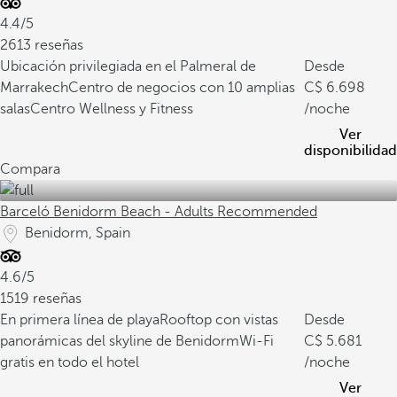
4.4/5
2613 reseñas
Ubicación privilegiada en el Palmeral de
Desde
Marrakech
Centro de negocios con 10 amplias
6.698
salas
Centro Wellness y Fitness
/noche
Ver
disponibilidad
Compara
Barceló Benidorm Beach - Adults Recommended
Benidorm, Spain
4.6/5
1519 reseñas
En primera línea de playa
Rooftop con vistas
Desde
panorámicas del skyline de Benidorm
Wi-Fi
5.681
gratis en todo el hotel
/noche
Ver