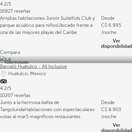
4.2/5
16827 reseñas
Amplias habitaciones Junior Suite
Kids Club y
Desde
parque acuático para niños
Ubicado frente a
6.995
una de las mejores playas del Caribe
/noche
Ver
disponibilidad
Compara
Todo incluido
Barceló Huatulco - All Inclusive
Huatulco, Mexico
4.2/5
10207 reseñas
Junto a la hermosa bahía de
Desde
Tangolunda
Habitaciones con espectaculares
8.903
vistas al mar
5 magníficos restaurantes
/noche
Ver
disponibilidad