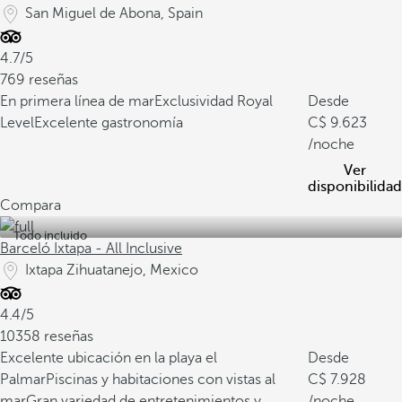
San Miguel de Abona, Spain
4.7/5
769 reseñas
En primera línea de mar
Exclusividad Royal
Desde
Level
Excelente gastronomía
9.623
/noche
Ver
disponibilidad
Compara
Todo incluido
Barceló Ixtapa - All Inclusive
Ixtapa Zihuatanejo, Mexico
4.4/5
10358 reseñas
Excelente ubicación en la playa el
Desde
Palmar
Piscinas y habitaciones con vistas al
7.928
mar
Gran variedad de entretenimientos y
/noche