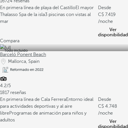
16724 reseñas
En primera línea de playa del Castillo
El mayor
Desde
Thalasso Spa de la isla
3 piscinas con vistas al
7.419
mar
/noche
Ver
disponibilidad
Compara
Todo incluido
Barceló Ponent Beach
Mallorca, Spain
Reformado en 2022
4.2/5
1817 reseñas
En primera línea de Cala Ferrera
Entorno ideal
Desde
para actividades deportivas y al aire
4.748
libre
Programas de animación para niños y
/noche
adultos
Ver
disponibilidad