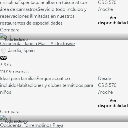
cristalina
Espectacular alberca (piscina) con
5.570
área de camastros
Servicio todo incluido y
/noche
reservaciones ilimitadas en nuestros
Ver
disponibilidad
restaurantes de especialidades
Compara
Todo incluido
Occidental Jandía Mar - All Inclusive
Jandía, Spain
3.9/5
11019 reseñas
Ideal para familias
Parque acuático
Desde
incluido
Habitaciones y clubes temáticos para
5.570
niños
/noche
Ver
disponibilidad
Compara
Todo incluido
Occidental Torremolinos Playa