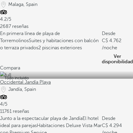
Malaga, Spain
4.2/5
2687 reseñas
En primera línea de playa de
Desde
Torremolinos
Suites y habitaciones con balcón
4.762
o terraza privados
2 piscinas exteriores
/noche
Ver
disponibilidad
Compara
Todo incluido
Occidental Jandía Playa
Jandía, Spain
4/5
11761 reseñas
Junto a la espectacular playa de Jandía
El hotel
Desde
ideal para parejas
Habitaciones Deluxe Vista Mar
4.294
con Premium Service
/noche