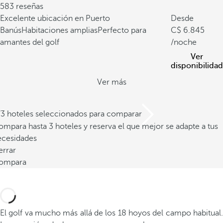
583 reseñas
Excelente ubicación en Puerto
Desde
Banús
Habitaciones amplias
Perfecto para
6.845
amantes del golf
/noche
Ver
disponibilidad
Ver más
/3 hoteles seleccionados para comparar
mpara hasta 3 hoteles y reserva el que mejor se adapte a tus
ecesidades
errar
ompara
El golf va mucho más allá de los 18 hoyos del campo habitual.