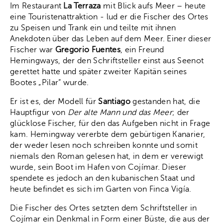
Im Restaurant
La Terraza
mit Blick aufs Meer – heute
eine Touristenattraktion - lud er die Fischer des Ortes
zu Speisen und Trank ein und teilte mit ihnen
Anekdoten über das Leben auf dem Meer. Einer dieser
Fischer war
Gregorio Fuentes
, ein Freund
Hemingways, der den Schriftsteller einst aus Seenot
gerettet hatte und später zweiter Kapitän seines
Bootes „Pilar“ wurde.
Er ist es, der Modell für
Santiago
gestanden hat, die
Hauptfigur von
Der alte Mann und das Meer
; der
glücklose Fischer, für den das Aufgeben nicht in Frage
kam. Hemingway vererbte dem gebürtigen Kanarier,
der weder lesen noch schreiben konnte und somit
niemals den Roman gelesen hat, in dem er verewigt
wurde, sein Boot im Hafen von Cojímar. Dieser
spendete es jedoch an den kubanischen Staat und
heute befindet es sich im Garten von Finca Vigía.
Die Fischer des Ortes setzten dem Schriftsteller in
Cojímar ein Denkmal in Form einer Büste, die aus der