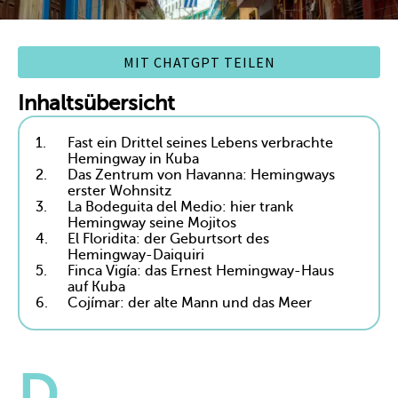
MIT CHATGPT TEILEN
Inhaltsübersicht
1.
Fast ein Drittel seines Lebens verbrachte
Hemingway in Kuba
2.
Das Zentrum von Havanna: Hemingways
erster Wohnsitz
3.
La Bodeguita del Medio: hier trank
Hemingway seine Mojitos
4.
El Floridita: der Geburtsort des
Hemingway-Daiquiri
5.
Finca Vigía: das Ernest Hemingway-Haus
auf Kuba
6.
Cojímar: der alte Mann und das Meer
D