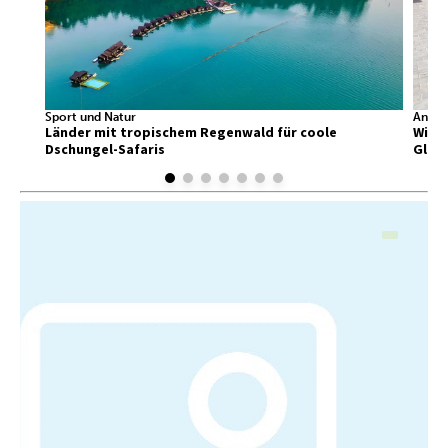
Sport und Natur
Ander
Länder mit tropischem Regenwald für coole
Wir f
Dschungel-Safaris
Glück