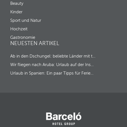
c
c
Beauty
u
k
s
Kinder
-
t
o
Sport und Natur
o
u
t
t
Hochzeit
h
a
e
Gastronomie
u
f
NEUESTEN ARTIKEL
s
i
r
Ab in den Dschungel: beliebte Länder mit tropischem Regenwald
s
t
Wir fliegen nach Aruba: Urlaub auf der Insel des Glücks!
o
p
Urlaub in Spanien: Ein paar Tipps für Ferien ‘Made in Spain’
t
i
o
n
.
A
f
t
e
r