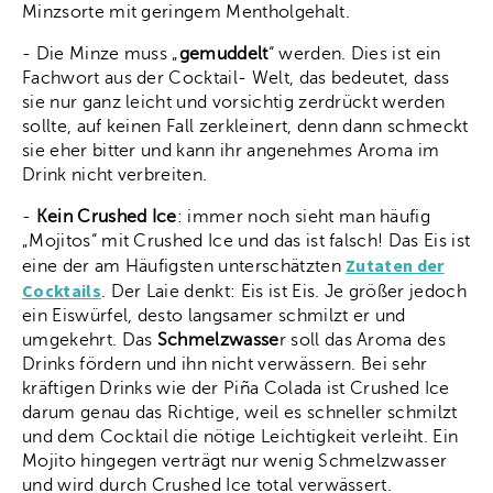
Minzsorte mit geringem Mentholgehalt.
- Die Minze muss „
gemuddelt
“ werden. Dies ist ein
Fachwort aus der Cocktail- Welt, das bedeutet, dass
sie nur ganz leicht und vorsichtig zerdrückt werden
sollte, auf keinen Fall zerkleinert, denn dann schmeckt
sie eher bitter und kann ihr angenehmes Aroma im
Drink nicht verbreiten.
-
Kein Crushed Ice
: immer noch sieht man häufig
„Mojitos“ mit Crushed Ice und das ist falsch! Das Eis ist
Zutaten der
eine der am Häufigsten unterschätzten
Cocktails
. Der Laie denkt: Eis ist Eis. Je größer jedoch
ein Eiswürfel, desto langsamer schmilzt er und
umgekehrt. Das
Schmelzwasse
r soll das Aroma des
Drinks fördern und ihn nicht verwässern. Bei sehr
kräftigen Drinks wie der Piña Colada ist Crushed Ice
darum genau das Richtige, weil es schneller schmilzt
und dem Cocktail die nötige Leichtigkeit verleiht. Ein
Mojito hingegen verträgt nur wenig Schmelzwasser
und wird durch Crushed Ice total verwässert.