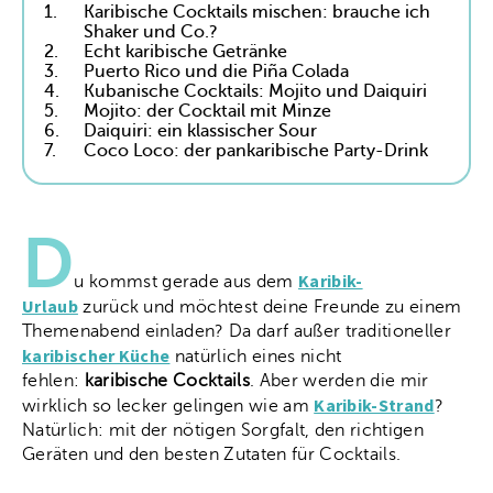
1.
Karibische Cocktails mischen: brauche ich
Shaker und Co.?
2.
Echt karibische Getränke
3.
Puerto Rico und die Piña Colada
4.
Kubanische Cocktails: Mojito und Daiquiri
5.
Mojito: der Cocktail mit Minze
6.
Daiquiri: ein klassischer Sour
7.
Coco Loco: der pankaribische Party-Drink
D
Karibik-
u kommst gerade aus dem
Urlaub
zurück und möchtest deine Freunde zu einem
Themenabend einladen? Da darf außer traditioneller
karibischer Küche
natürlich eines nicht
fehlen:
karibische Cocktails
. Aber werden die mir
Karibik-Strand
wirklich so lecker gelingen wie am
?
Natürlich: mit der nötigen Sorgfalt, den richtigen
Geräten und den besten Zutaten für Cocktails.