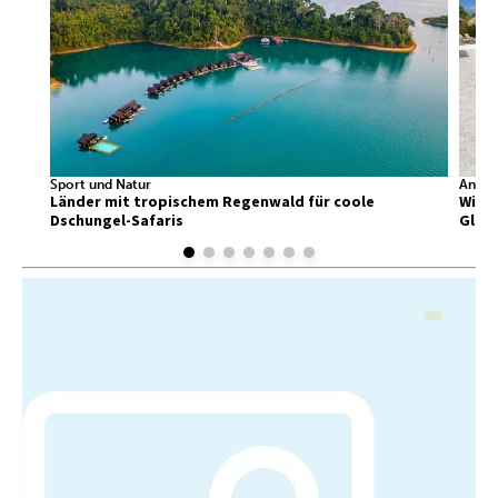
Sport und Natur
Ander
Länder mit tropischem Regenwald für coole
Wir f
Dschungel-Safaris
Glück