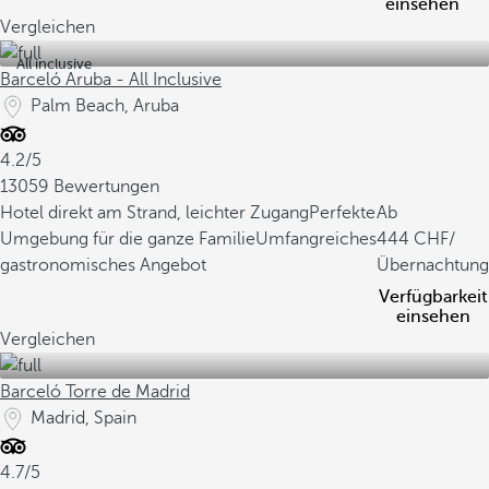
einsehen
Vergleichen
All inclusive
Barceló Aruba - All Inclusive
Palm Beach, Aruba
4.2/5
13059 Bewertungen
Hotel direkt am Strand, leichter Zugang
Perfekte
Ab
Umgebung für die ganze Familie
Umfangreiches
444
/
gastronomisches Angebot
Übernachtung
Verfügbarkeit
einsehen
Vergleichen
Barceló Torre de Madrid
Madrid, Spain
4.7/5