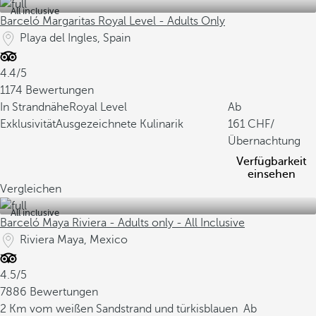
All inclusive
Barceló Margaritas Royal Level - Adults Only
Playa del Ingles, Spain
4.4/5
1174 Bewertungen
In Strandnähe
Royal Level
Ab
Exklusivität
Ausgezeichnete Kulinarik
161
/
Übernachtung
Verfügbarkeit
einsehen
Vergleichen
All inclusive
Barceló Maya Riviera - Adults only - All Inclusive
Riviera Maya, Mexico
4.5/5
7886 Bewertungen
2 Km vom weißen Sandstrand und türkisblauen
Ab