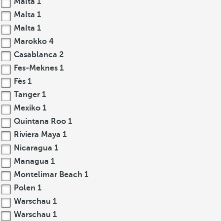
Malta
1
Malta
1
Malta
1
Marokko
4
Casablanca
2
Fes-Meknes
1
Fès
1
Tanger
1
Mexiko
1
Quintana Roo
1
Riviera Maya
1
Nicaragua
1
Managua
1
Montelimar Beach
1
Polen
1
Warschau
1
Warschau
1