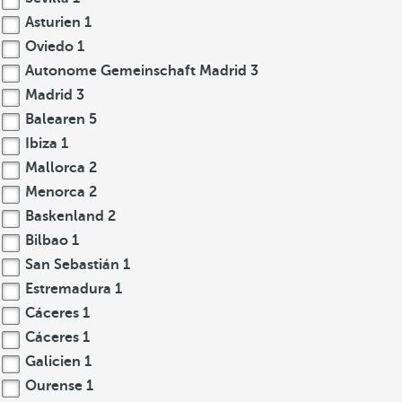
Asturien
1
Oviedo
1
Autonome Gemeinschaft Madrid
3
Madrid
3
Balearen
5
Ibiza
1
Mallorca
2
Menorca
2
Baskenland
2
Bilbao
1
San Sebastián
1
Estremadura
1
Cáceres
1
Cáceres
1
Galicien
1
Ourense
1