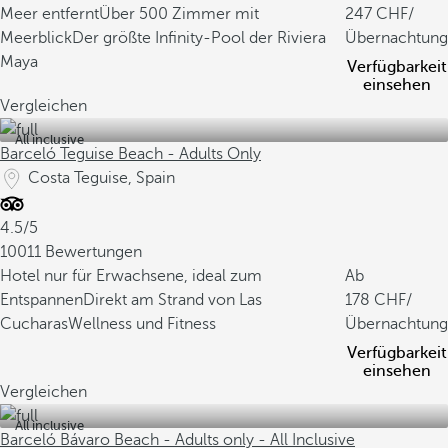
Meer entfernt
Über 500 Zimmer mit
247
/
Meerblick
Der größte Infinity-Pool der Riviera
Übernachtung
Maya
Verfügbarkeit
einsehen
Vergleichen
All inclusive
Barceló Teguise Beach - Adults Only
Costa Teguise, Spain
4.5/5
10011 Bewertungen
Hotel nur für Erwachsene, ideal zum
Ab
Entspannen
Direkt am Strand von Las
178
/
Cucharas
Wellness und Fitness
Übernachtung
Verfügbarkeit
einsehen
Vergleichen
All inclusive
Barceló Bávaro Beach - Adults only - All Inclusive