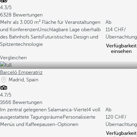
4.3/5
6328 Bewertungen
Mehr als 3.000 m² Fläche für Veranstaltungen
Ab
und Konferenzen
Unschlagbare Lage oberhalb
114
/
des Bahnhofs Sants
Futuristisches Design und
Übernachtung
Spitzentechnologie
Verfügbarkeit
einsehen
Vergleichen
Barceló Emperatriz
Madrid, Spain
4.7/5
1666 Bewertungen
Im zentral gelegenen Salamanca-Viertel
4 voll
Ab
ausgestattete Tagungsräume
Personalisierte
120
/
Menüs und Kaffeepausen-Optionen
Übernachtung
Verfügbarkeit