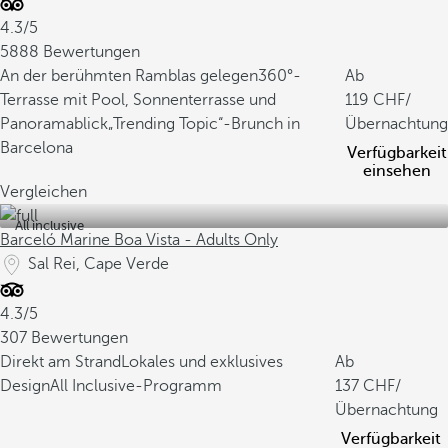
4.3/5
5888 Bewertungen
An der berühmten Ramblas gelegen
360°-
Ab
Terrasse mit Pool, Sonnenterrasse und
119
/
Panoramablick
„Trending Topic“-Brunch in
Übernachtung
Barcelona
Verfügbarkeit
einsehen
Vergleichen
All inclusive
Barceló Marine Boa Vista - Adults Only
Sal Rei, Cape Verde
4.3/5
307 Bewertungen
Direkt am Strand
Lokales und exklusives
Ab
Design
All Inclusive-Programm
137
/
Übernachtung
Verfügbarkeit