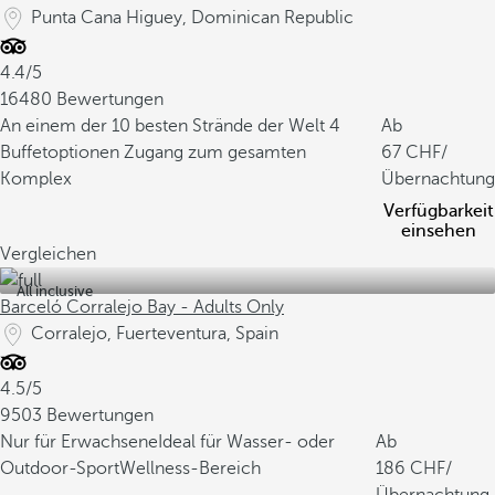
Punta Cana Higuey, Dominican Republic
4.4/5
16480 Bewertungen
An einem der 10 besten Strände der Welt
4
Ab
Buffetoptionen
Zugang zum gesamten
67
/
Komplex
Übernachtung
Verfügbarkeit
einsehen
Vergleichen
All inclusive
Barceló Corralejo Bay - Adults Only
Corralejo, Fuerteventura, Spain
4.5/5
9503 Bewertungen
Nur für Erwachsene
Ideal für Wasser- oder
Ab
Outdoor-Sport
Wellness-Bereich
186
/