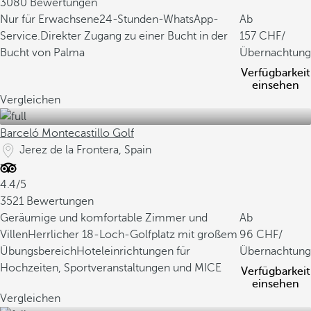
3080 Bewertungen
Nur für Erwachsene
24-Stunden-WhatsApp-
Ab
Service.
Direkter Zugang zu einer Bucht in der
157
/
Bucht von Palma
Übernachtung
Verfügbarkeit
einsehen
Vergleichen
Barceló Montecastillo Golf
Jerez de la Frontera, Spain
4.4/5
3521 Bewertungen
Geräumige und komfortable Zimmer und
Ab
Villen
Herrlicher 18-Loch-Golfplatz mit großem
96
/
Übungsbereich
Hoteleinrichtungen für
Übernachtung
Hochzeiten, Sportveranstaltungen und MICE
Verfügbarkeit
einsehen
Vergleichen