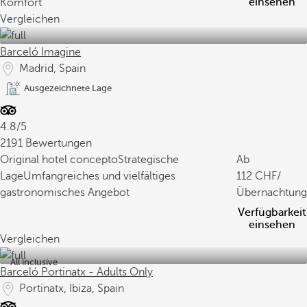
einsehen
Komfort
Vergleichen
Barceló Imagine
Madrid, Spain
Ausgezeichnete Lage
4.8/5
2191 Bewertungen
Original hotel concepto
Strategische
Ab
Lage
Umfangreiches und vielfältiges
112
/
gastronomisches Angebot
Übernachtung
Verfügbarkeit
einsehen
Vergleichen
All inclusive
Barceló Portinatx - Adults Only
Portinatx, Ibiza, Spain