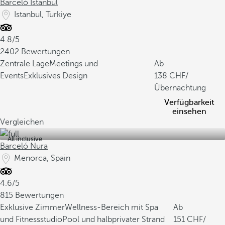
Barceló Istanbul
Istanbul, Turkiye
4.8/5
2402 Bewertungen
Zentrale Lage
Meetings und
Ab
Events
Exklusives Design
138
/
Übernachtung
Verfügbarkeit
einsehen
Vergleichen
All inclusive
Barceló Nura
Menorca, Spain
4.6/5
815 Bewertungen
Exklusive Zimmer
Wellness-Bereich mit Spa
Ab
und Fitnessstudio
Pool und halbprivater Strand
151
/