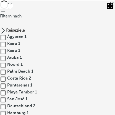
zurück
Filtern nach
Reiseziele
Ägypten
1
Kairo
1
Kairo
1
Aruba
1
Noord
1
Palm Beach
1
Costa Rica
2
Puntarenas
1
Playa Tambor
1
San José
1
Deutschland
2
Hamburg
1