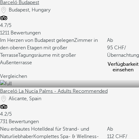
Barceló Budapest
Budapest, Hungary
4.7/5
1211 Bewertungen
Im Herzen von Budapest gelegen
Zimmer in
Ab
den oberen Etagen mit großer
95
/
Terrasse
Tagungsräume mit großer
Übernachtung
Außenterrasse
Verfügbarkeit
einsehen
Vergleichen
Barceló La Nucía Palms - Adults Recommended
Alicante, Spain
4.2/5
731 Bewertungen
Neu erbautes Hotel
Ideal für Strand- und
Ab
Naturliebhaber
Komplettes Spa- & Wellness-
112
/