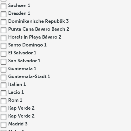
Sachsen
1
Dresden
1
Dominikanische Republik
3
Punta Cana Bavaro Beach
2
Hotels in Playa Bávaro
2
Santo Domingo
1
El Salvador
1
San Salvador
1
Guatemala
1
Guatemala-Stadt
1
Italien
1
Lacio
1
Rom
1
Kap Verde
2
Kap Verde
2
Madrid
3