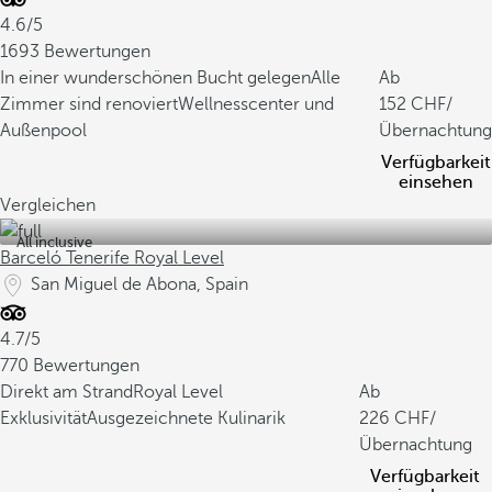
4.6/5
1693 Bewertungen
In einer wunderschönen Bucht gelegen
Alle
Ab
Zimmer sind renoviert
Wellnesscenter und
152
/
Außenpool
Übernachtung
Verfügbarkeit
einsehen
Vergleichen
All inclusive
Barceló Tenerife Royal Level
San Miguel de Abona, Spain
4.7/5
770 Bewertungen
Direkt am Strand
Royal Level
Ab
Exklusivität
Ausgezeichnete Kulinarik
226
/
Übernachtung
Verfügbarkeit