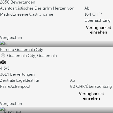
2850 Bewertungen
Avantgardistisches Design
Im Herzen von
Ab
Madrid
Erlesene Gastronomie
164
/
Übernachtung
Verfügbarkeit
einsehen
Vergleichen
Barceló Guatemala City
Guatemala City, Guatemala
4.3/5
3614 Bewertungen
Zentrale Lage
Ideal für
Ab
Paare
Außenpool
80
/Übernachtung
Verfügbarkeit
einsehen
Vergleichen
All inclusive