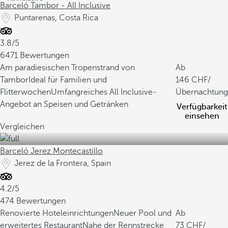
Barceló Tambor - All Inclusive
Puntarenas, Costa Rica
3.8/5
6471 Bewertungen
Am paradiesischen Tropenstrand von
Ab
Tambor
Ideal für Familien und
146
/
Flitterwochen
Umfangreiches All Inclusive-
Übernachtung
Angebot an Speisen und Getränken
Verfügbarkeit
einsehen
Vergleichen
Barceló Jerez Montecastillo
Jerez de la Frontera, Spain
4.2/5
474 Bewertungen
Renovierte Hoteleinrichtungen
Neuer Pool und
Ab
erweitertes Restaurant
Nahe der Rennstrecke
73
/