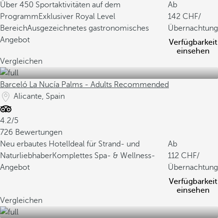
Über 450 Sportaktivitäten auf dem
Ab
Programm
Exklusiver Royal Level
142
/
Bereich
Ausgezeichnetes gastronomisches
Übernachtung
Angebot
Verfügbarkeit
einsehen
Vergleichen
Barceló La Nucía Palms - Adults Recommended
Alicante, Spain
4.2/5
726 Bewertungen
Neu erbautes Hotel
Ideal für Strand- und
Ab
Naturliebhaber
Komplettes Spa- & Wellness-
112
/
Angebot
Übernachtung
Verfügbarkeit
einsehen
Vergleichen