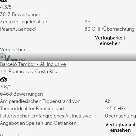
4.3/5
3613 Bewertungen
Zentrale Lage
Ideal für
Ab
Paare
Außenpool
80
/Übernachtung
Verfügbarkeit
einsehen
Vergleichen
All inclusive
Barceló Tambor - All Inclusive
Puntarenas, Costa Rica
3.8/5
6468 Bewertungen
Am paradiesischen Tropenstrand von
Ab
Tambor
Ideal für Familien und
145
/
Flitterwochen
Umfangreiches All Inclusive-
Übernachtung
Angebot an Speisen und Getränken
Verfügbarkeit
einsehen