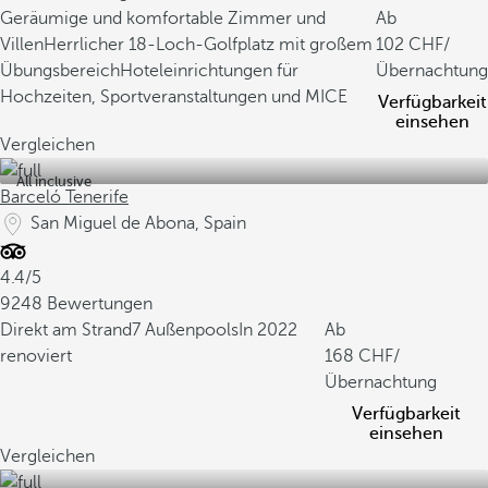
Geräumige und komfortable Zimmer und
Ab
Villen
Herrlicher 18-Loch-Golfplatz mit großem
102
/
Übungsbereich
Hoteleinrichtungen für
Übernachtung
Hochzeiten, Sportveranstaltungen und MICE
Verfügbarkeit
einsehen
Vergleichen
All inclusive
Barceló Tenerife
San Miguel de Abona, Spain
4.4/5
9248 Bewertungen
Direkt am Strand
7 Außenpools
In 2022
Ab
renoviert
168
/
Übernachtung
Verfügbarkeit
einsehen
Vergleichen