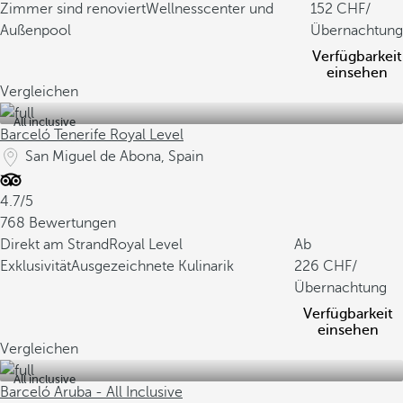
Zimmer sind renoviert
Wellnesscenter und
152
/
Außenpool
Übernachtung
Verfügbarkeit
einsehen
Vergleichen
All inclusive
Barceló Tenerife Royal Level
San Miguel de Abona, Spain
4.7/5
768 Bewertungen
Direkt am Strand
Royal Level
Ab
Exklusivität
Ausgezeichnete Kulinarik
226
/
Übernachtung
Verfügbarkeit
einsehen
Vergleichen
All inclusive
Barceló Aruba - All Inclusive