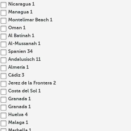
Nicaragua
1
Managua
1
Montelimar Beach
1
Oman
1
Al Batinah
1
Al-Mussanah
1
Spanien
34
Andalusisch
11
Almería
1
Cádiz
3
Jerez de la Frontera
2
Costa del Sol
1
Granada
1
Granada
1
Huelva
4
Malaga
1
Marbella
1