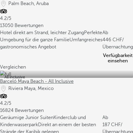
Palm Beach, Aruba
4.2/5
13050 Bewertungen
Hotel direkt am Strand, leichter Zugang
Perfekte
Ab
Umgebung für die ganze Familie
Umfangreiches
446
/
gastronomisches Angebot
Übernachtung
Verfügbarkeit
einsehen
Vergleichen
All inclusive
Barceló Maya Beach - All Inclusive
Riviera Maya, Mexico
4.2/5
16824 Bewertungen
Geräumige Junior Suiten
Kinderclub und
Ab
Kinderwasserpark
Direkt an einem der besten
187
/
Strände der Karibik gelegen
Übernachtung