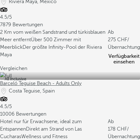
Riviera Maya, Mexico
4.5/5
7879 Bewertungen
2 Km vom weißen Sandstrand und türkisblauen
Ab
Meer entfernt
Über 500 Zimmer mit
275
/
Meerblick
Der größte Infinity-Pool der Riviera
Übernachtung
Maya
Verfügbarkeit
einsehen
Vergleichen
All inclusive
Barceló Teguise Beach - Adults Only
Costa Teguise, Spain
4.5/5
10006 Bewertungen
Hotel nur für Erwachsene, ideal zum
Ab
Entspannen
Direkt am Strand von Las
178
/
Cucharas
Wellness und Fitness
Übernachtung