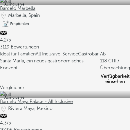
All inclusive
Barceló Marbella
Marbella, Spain
Empfohlen
4.2/5
3119 Bewertungen
Ideal für Familien
All Inclusive-Service
Gastrobar
Ab
Santa María, ein neues gastronomisches
118
/
Konzept
Übernachtung
Verfügbarkeit
einsehen
Vergleichen
All inclusive
Barceló Maya Palace - All Inclusive
Riviera Maya, Mexico
4.3/5