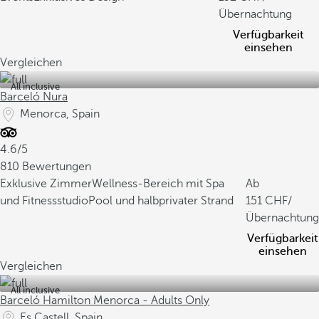
Übernachtung
Verfügbarkeit
einsehen
Vergleichen
All inclusive
Barceló Nura
Menorca, Spain
4.6/5
810 Bewertungen
Exklusive Zimmer
Wellness-Bereich mit Spa
Ab
und Fitnessstudio
Pool und halbprivater Strand
151
/
Übernachtung
Verfügbarkeit
einsehen
Vergleichen
All inclusive
Barceló Hamilton Menorca - Adults Only
Es Castell, Spain