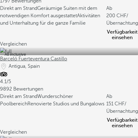
1797 Bewertungen
Direkt am Strand
Geräumige Suiten mit dem
Ab
notwendigen Komfort ausgestattet
Aktivitäten
200
/
und Unterhaltung für die ganze Familie
Übernachtung
Verfügbarkeit
einsehen
Vergleichen
All inclusive
Barceló Fuerteventura Castillo
Antigua, Spain
4.1/5
9892 Bewertungen
Direkt am Strand
Wunderschöner
Ab
Poolbereich
Renovierte Studios und Bungalows
151
/
Übernachtung
Verfügbarkeit
einsehen
Vergleichen