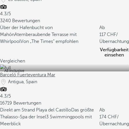
4.3/5
3240 Bewertungen
Über der Hafenbucht von
Ab
Mahón
Atemberaubende Terrasse mit
117
/
Whirlpool
Von „The Times“ empfohlen
Übernachtung
Verfügbarkeit
einsehen
Vergleichen
All inclusive
Barceló Fuerteventura Mar
Antigua, Spain
4.3/5
16719 Bewertungen
Direkt am Strand Playa del Castillo
Das größte
Ab
Thalasso-Spa der Insel
3 Swimmingpools mit
174
/
Meerblick
Übernachtung