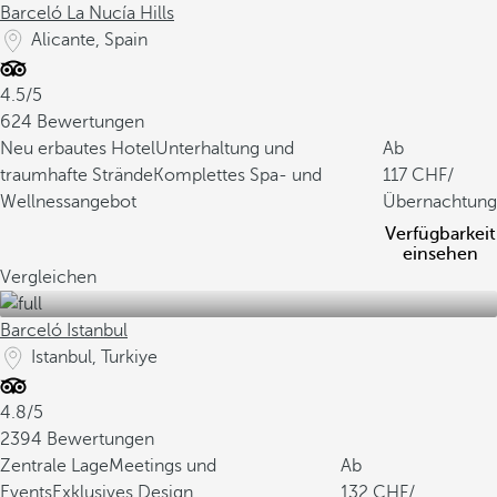
Barceló La Nucía Hills
Alicante, Spain
4.5/5
624 Bewertungen
Neu erbautes Hotel
Unterhaltung und
Ab
traumhafte Strände
Komplettes Spa- und
117
/
Wellnessangebot
Übernachtung
Verfügbarkeit
einsehen
Vergleichen
Barceló Istanbul
Istanbul, Turkiye
4.8/5
2394 Bewertungen
Zentrale Lage
Meetings und
Ab
Events
Exklusives Design
132
/