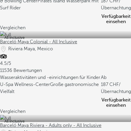
& Bowling Center
Pirates Island Wasserpark mit
187
/
Surf Rider
Übernachtung
Verfügbarkeit
einsehen
Vergleichen
All inclusive
Barceló Maya Colonial - All Inclusive
Riviera Maya, Mexico
4.5/5
11536 Bewertungen
Wasseraktivitäten und -einrichtungen für Kinder
Ab
U-Spa Wellness-Center
Große gastronomische
187
/
Vielfalt
Übernachtung
Verfügbarkeit
einsehen
Vergleichen
All inclusive
Barceló Maya Riviera - Adults only - All Inclusive