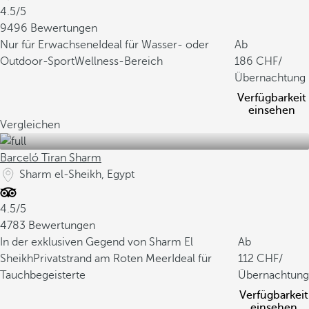
4.5/5
9496 Bewertungen
Nur für Erwachsene
Ideal für Wasser- oder
Ab
Outdoor-Sport
Wellness-Bereich
186
/
Übernachtung
Verfügbarkeit
einsehen
Vergleichen
Barceló Tiran Sharm
Sharm el-Sheikh, Egypt
4.5/5
4783 Bewertungen
In der exklusiven Gegend von Sharm El
Ab
Sheikh
Privatstrand am Roten Meer
Ideal für
112
/
Tauchbegeisterte
Übernachtung
Verfügbarkeit
einsehen