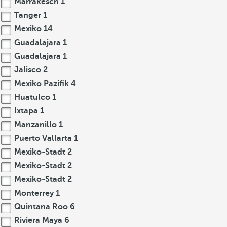
Marrakesch
1
Tanger
1
Mexiko
14
Guadalajara
1
Guadalajara
1
Jalisco
2
Mexiko Pazifik
4
Huatulco
1
Ixtapa
1
Manzanillo
1
Puerto Vallarta
1
Mexiko-Stadt
2
Mexiko-Stadt
2
Mexiko-Stadt
2
Monterrey
1
Quintana Roo
6
Riviera Maya
6