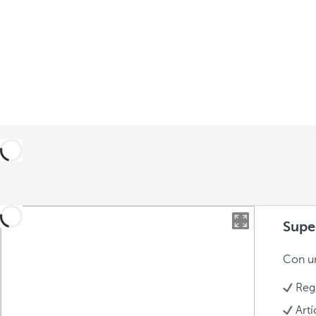
Supe
Con un
Reg
Art