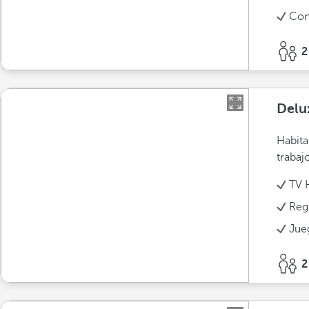
Con
2
Delu
Habita
trabaj
TV 
Reg
Jue
2