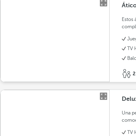
Átic
Estos 
compl
Jue
TV 
Bal
2
Delu
Una pe
comod
TV 