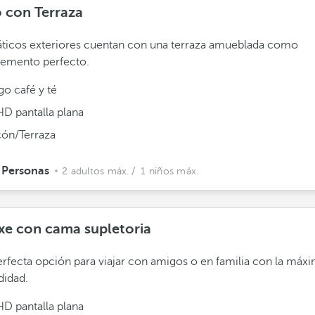
o con Terraza
áticos exteriores cuentan con una terraza amueblada como
emento perfecto.
go café y té
HD pantalla plana
cón/Terraza
 Personas
2 adultos máx.
/ 1 niños máx.
xe con cama supletoria
rfecta opción para viajar con amigos o en familia con la máx
idad.
HD pantalla plana