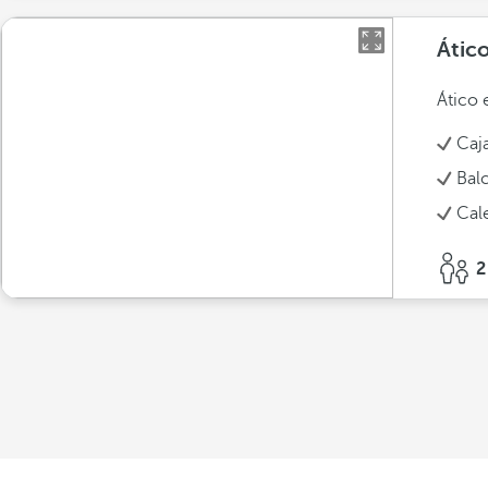
Átic
Ático 
Caj
Bal
Cal
2