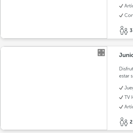
Art
Con
3
Juni
Disfru
estar 
Jue
TV 
Art
2