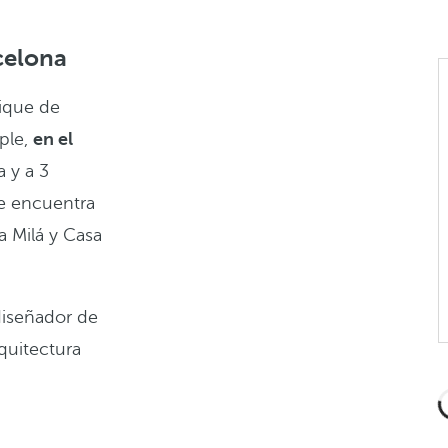
celona
ique de
mple,
en el
a y a 3
se encuentra
a Milá y Casa
diseñador de
rquitectura