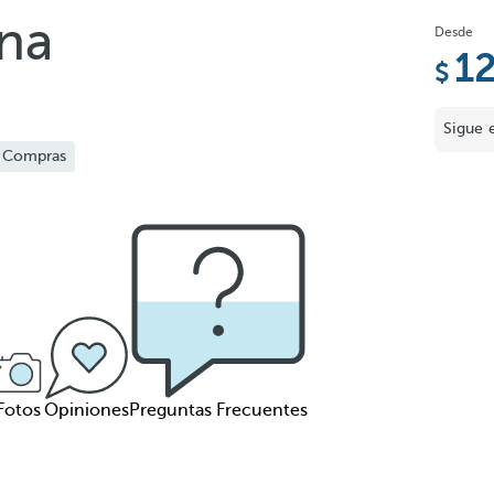
ona
Desde
1
Sigue 
Compras
Fotos
Opiniones
Preguntas Frecuentes