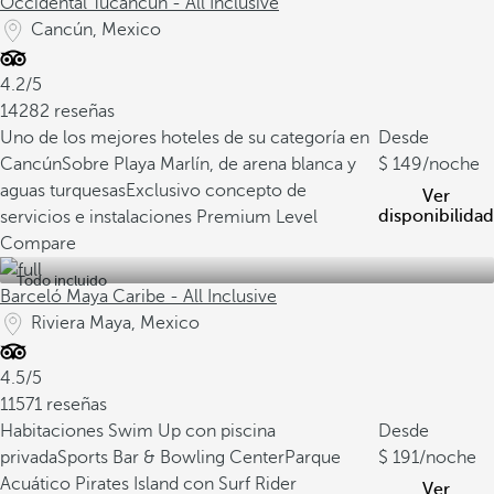
Occidental Tucancún - All Inclusive
Cancún, Mexico
4.2/5
14282 reseñas
Uno de los mejores hoteles de su categoría en
Desde
Cancún
Sobre Playa Marlín, de arena blanca y
149
/noche
aguas turquesas
Exclusivo concepto de
Ver
disponibilidad
servicios e instalaciones Premium Level
Compare
Todo incluido
Barceló Maya Caribe - All Inclusive
Riviera Maya, Mexico
4.5/5
11571 reseñas
Habitaciones Swim Up con piscina
Desde
privada
Sports Bar & Bowling Center
Parque
191
/noche
Acuático Pirates Island con Surf Rider
Ver