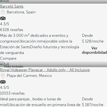
Barceló Sants
Barcelona, Spain
4.3/5
6328 reseñas
Más de 3.000 m² dedicados a eventos y
Desde
congresos
Ubicación inmejorable sobre la
128
/noche
Estación de Sants
Diseño futurista y tecnología
Ver
disponibilidad
de vanguardia
Compare
Todo incluido
Royal Hideaway Playacar - Adults only - All Inclusive
Playa del Carmen, Mexico
4.5/5
10553 reseñas
Ideal para parejas , bodas o lunas de
Desde
miel
Ubicación de ensueño en primera línea de
187
/noche