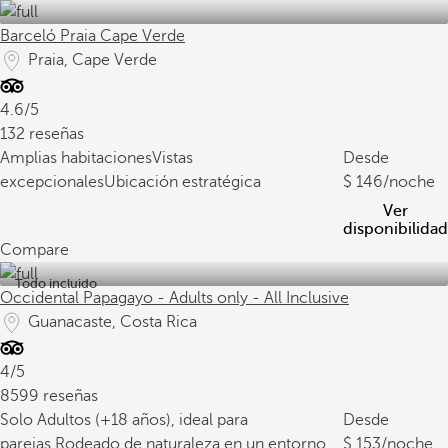
Barceló Praia Cape Verde
Praia, Cape Verde
4.6/5
132 reseñas
Amplias habitaciones
Vistas
Desde
excepcionales
Ubicación estratégica
146
/noche
Ver
disponibilidad
Compare
Todo incluido
Occidental Papagayo - Adults only - All Inclusive
Guanacaste, Costa Rica
4/5
8599 reseñas
Solo Adultos (+18 años), ideal para
Desde
parejas.
Rodeado de naturaleza en un entorno
153
/noche