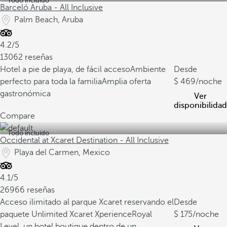
Todo incluido
Barceló Aruba - All Inclusive
Palm Beach, Aruba
4.2/5
13062 reseñas
Hotel a pie de playa, de fácil acceso
Ambiente
Desde
perfecto para toda la familia
Amplia oferta
469
/noche
gastronómica
Ver
disponibilidad
Compare
Todo incluido
Occidental at Xcaret Destination - All Inclusive
Playa del Carmen, Mexico
4.1/5
26966 reseñas
Acceso ilimitado al parque Xcaret reservando el
Desde
paquete Unlimited Xcaret Xperience
Royal
175
/noche
Level, un hotel boutique dentro de un