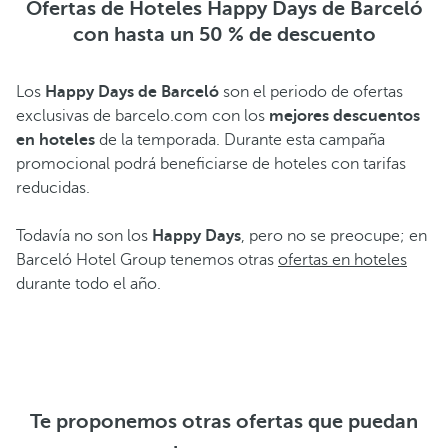
m
Ofertas de Hoteles Happy Days de Barceló
e
s
e
con hasta un 50 % de descuento
x
p
m
p
o
o
Los
Happy Days de Barceló
son el periodo de ofertas
e
n
r
exclusivas de barcelo.com con los
mejores descuentos
r
i
en hoteles
de la temporada. Durante esta campaña
a
i
b
promocional podrá beneficiarse de hoteles con tarifas
b
e
l
reducidas.
l
n
e
e
c
Todavía no son los
Happy Days
, pero no se preocupe; en
s
s
Barceló Hotel Group tenemos otras
ofertas en hoteles
i
V
durante todo el año.
V
a
e
e
r
V
r
o
e
o
f
r
f
e
o
e
r
f
Te proponemos otras ofertas que puedan
r
t
e