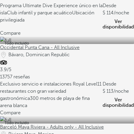
Programa Ultimate Dive Experience único en la
Desde
isla
Club infantil y parque acuático
Ubicación
114
/noche
privilegiada
Ver
disponibilidad
Compare
Todo incluido
Occidental Punta Cana - All Inclusive
Bávaro, Dominican Republic
3.9/5
13757 reseñas
Exclusivo servicio e instalaciones Royal Level
11
Desde
restaurantes con gran variedad
113
/noche
gastronómica
300 metros de playa de fina
Ver
disponibilidad
arena blanca
Compare
Todo incluido
Barceló Maya Riviera - Adults only - All Inclusive