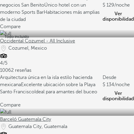
negocios San Benito
Único hotel con un
129
/noche
moderno Sports Bar
Habitaciones más amplias
Ver
disponibilidad
de la ciudad
Compare
Todo incluido
Occidental Cozumel - All Inclusive
Cozumel, Mexico
4/5
10062 reseñas
Arquitectura única en la isla estilo hacienda
Desde
mexicana
Excelente ubicación sobre la Playa
134
/noche
Santo Francisco
Ideal para amantes del buceo
Ver
disponibilidad
Compare
Barceló Guatemala City
Guatemala City, Guatemala