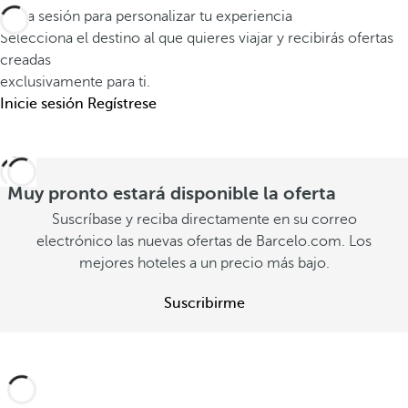
m
o
Inicia sesión para personalizar tu experiencia
a
p
t
Selecciona el destino al que quieres viajar y recibirás ofertas
s
l
creadas
e
h
e
exclusivamente para ti.
l
a
Inicie sesión
Regístrese
t
,
b
a
o
i
s
t
t
,
r
Muy pronto estará disponible la oferta
a
c
o
Suscríbase y reciba directamente en su correo
c
ó
n
electrónico las nuevas ofertas de Barcelo.com. Los
i
m
mejores hoteles a un precio más bajo.
i
o
o
v
n
Suscribirme
d
e
e
a
l
s
s
d
d
y
e
i