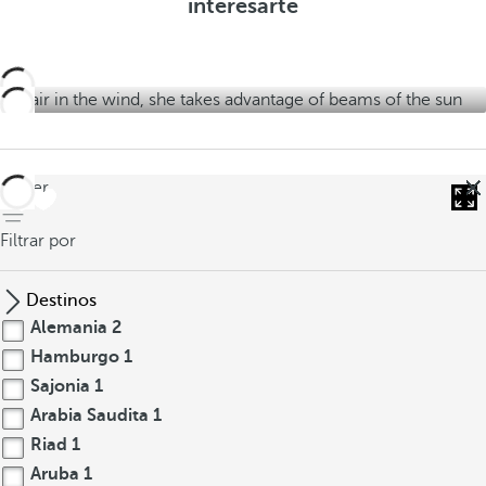
interesarte
t
a
r
a
s
t
s
a
s
volver
Filtrar por
Destinos
Alemania
2
Hamburgo
1
Sajonia
1
Arabia Saudita
1
Riad
1
Aruba
1