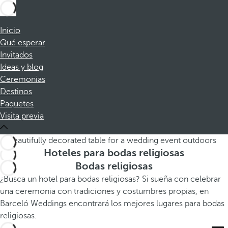
Inicio
Qué esperar
Invitados
Ideas y blog
Ceremonias
Destinos
Paquetes
Visita previa
Hoteles para bodas religiosas
Bodas religiosas
¿Busca un hotel para bodas religiosas? Si sueña con celebrar
una ceremonia con tradiciones y costumbres propias, en
Barceló Weddings encontrará los mejores lugares para bodas
religiosas.