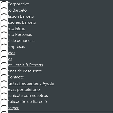
Corporativo
Grupo Barceló
Fundación Barceló
Vacaciones Barceló
Barceló Films
Barceló Personas
Canal de denuncias
Empresas
Afiliados
Socios
Dorint Hotels & Resorts
Cupones de descuento
Contacto
Preguntas frecuentes y Ayuda
Reservas por teléfono
Comunícate con nosotros
Aplicación de Barceló
Descargar