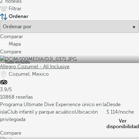
2
hoteles
Filtrar
Ordenar
Comparar
Mapa
Compare
Todo incluido
Allegro Cozumel - All Inclusive
Cozumel, Mexico
3.9/5
10868 reseñas
Programa Ultimate Dive Experience único en la
Desde
isla
Club infantil y parque acuático
Ubicación
114
/noche
privilegiada
Ver
disponibilidad
Compare