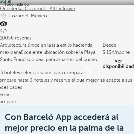
Todo incluido
Occidental Cozumel - All Inclusive
Cozumel, Mexico
4/5
10056 reseñas
Arquitectura única en la isla estilo hacienda
Desde
mexicana
Excelente ubicación sobre la Playa
134
/noche
Santo Francisco
Ideal para amantes del buceo
Ver
disponibilidad
/3 hoteles seleccionados para comparar
mpare hasta 3 hoteles y reserve el que mejor se adapte a sus
ecesidades
errar
ompare
Con Barceló App accederá al
mejor precio en la palma de la