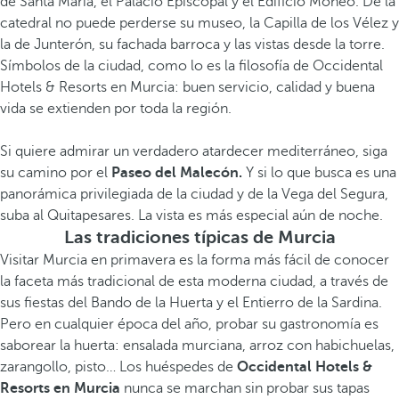
de Santa María, el Palacio Episcopal y el Edificio Moneo. De la
catedral no puede perderse su museo, la Capilla de los Vélez y
la de Junterón, su fachada barroca y las vistas desde la torre.
Símbolos de la ciudad, como lo es la filosofía de Occidental
Hotels & Resorts en Murcia: buen servicio, calidad y buena
vida se extienden por toda la región.
Si quiere admirar un verdadero atardecer mediterráneo, siga
su camino por el
Paseo del Malecón.
Y si lo que busca es una
panorámica privilegiada de la ciudad y de la Vega del Segura,
suba al Quitapesares. La vista es más especial aún de noche.
Las tradiciones típicas de Murcia
Visitar Murcia en primavera es la forma más fácil de conocer
la faceta más tradicional de esta moderna ciudad, a través de
sus fiestas del Bando de la Huerta y el Entierro de la Sardina.
Pero en cualquier época del año, probar su gastronomía es
saborear la huerta: ensalada murciana, arroz con habichuelas,
zarangollo, pisto… Los huéspedes de
Occidental Hotels &
Resorts en Murcia
nunca se marchan sin probar sus tapas