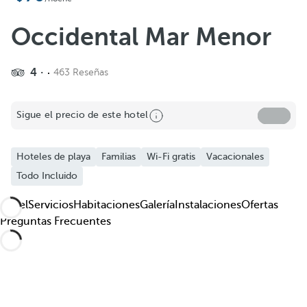
Añadir a favoritos
Ver más fotos y videos
Occidental Mar Menor
4
463 Reseñas
Sigue el precio de este hotel
Hoteles de playa
Familias
Wi-Fi gratis
Vacacionales
Todo Incluido
Hotel
Servicios
Habitaciones
Galería
Instalaciones
Ofertas
Preguntas Frecuentes