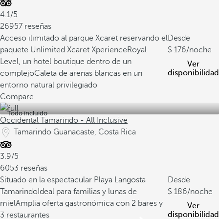
4.1/5
26957 reseñas
Acceso ilimitado al parque Xcaret reservando el
Desde
paquete Unlimited Xcaret Xperience
Royal
176
/noche
Level, un hotel boutique dentro de un
Ver
disponibilidad
complejo
Caleta de arenas blancas en un
entorno natural privilegiado
Compare
Todo incluido
Occidental Tamarindo - All Inclusive
Tamarindo Guanacaste, Costa Rica
3.9/5
6053 reseñas
Situado en la espectacular Playa Langosta
Desde
Tamarindo
Ideal para familias y lunas de
186
/noche
miel
Amplia oferta gastronómica con 2 bares y
Ver
disponibilidad
3 restaurantes