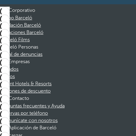
Corporativo
Grupo Barceló
Fundación Barceló
Vacaciones Barceló
Barceló Films
Barceló Personas
Canal de denuncias
Empresas
Afiliados
Socios
Dorint Hotels & Resorts
Cupones de descuento
Contacto
Preguntas frecuentes y Ayuda
Reservas por teléfono
Comunícate con nosotros
Aplicación de Barceló
Descargar