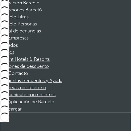
Fundación Barceló
Vacaciones Barceló
Barceló Films
Barceló Personas
Canal de denuncias
Empresas
Afiliados
Socios
Dorint Hotels & Resorts
Cupones de descuento
Contacto
Preguntas frecuentes y Ayuda
Reservas por teléfono
Comunícate con nosotros
Aplicación de Barceló
Descargar