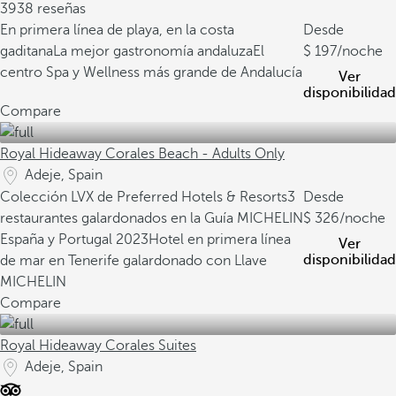
3938 reseñas
En primera línea de playa, en la costa
Desde
gaditana
La mejor gastronomía andaluza
El
197
/noche
centro Spa y Wellness más grande de Andalucía
Ver
disponibilidad
Compare
Royal Hideaway Corales Beach - Adults Only
Adeje, Spain
Colección LVX de Preferred Hotels & Resorts
3
Desde
restaurantes galardonados en la Guía MICHELIN
326
/noche
España y Portugal 2023
Hotel en primera línea
Ver
disponibilidad
de mar en Tenerife galardonado con Llave
MICHELIN
Compare
Royal Hideaway Corales Suites
Adeje, Spain