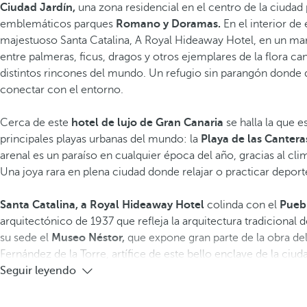
Ciudad Jardín,
una zona residencial en el centro de la ciudad 
emblemáticos parques
Romano y Doramas.
En el interior de 
majestuoso Santa Catalina, A Royal Hideaway Hotel, en un ma
entre palmeras, ficus, dragos y otros ejemplares de la flora c
distintos rincones del mundo. Un refugio sin parangón donde d
conectar con el entorno.
Cerca de este
hotel de lujo de Gran Canaria
se halla la que e
principales playas urbanas del mundo: la
Playa de las Cantera
arenal es un paraíso en cualquier época del año, gracias al clim
Una joya rara ​en plena ciudad ​donde relajar o practicar deport
Santa Catalina, a Royal Hideaway Hotel
colinda con el
Pueb
arquitectónico de 1937 que refleja la arquitectura tradicional de
su sede el
Museo Néstor,
que expone gran parte de la obra del
Fernández de la Torre, artífice de este bello enclave de la ciud
Seguir leyendo