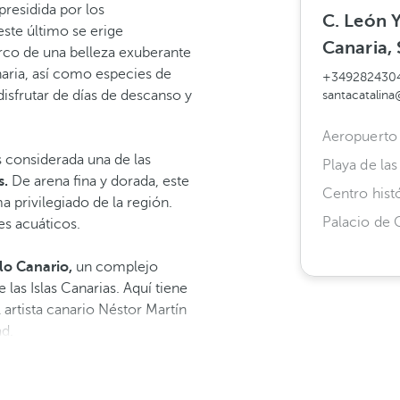
presidida por los
C. León Y
este último se erige
Canaria, 
rco de una belleza exuberante
anaria, así como especies de
+349282430
isfrutar de días de descanso y
santacatalin
Aeropuerto 
s considerada una de las
Playa de la
s.
De arena fina y dorada,
este
Centro hist
a privilegiado de la región.
Palacio de
es acuáticos.
lo Canario,
un complejo
 las Islas Canarias. Aquí tiene
 artista canario Néstor Martín
ad.