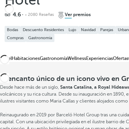
Hotel
4.6
Ver premios
2080 Reseñas
Bodas
Descuento Residentes
Lujo
Navidad
Parejas
Urban
Compras
Gastronomia
Hotel
Habitaciones
Gastronomía
Wellness
Experiencias
Ofertas
El encanto único de un icono vivo en G
Desde hace más de un siglo,
Santa Catalina, a Royal Hideawa
volcánicos y su rica cultura. Desde su inauguración en 1890, e
ilustres visitantes como Maria Callas y clientes alojados com
Reinaugurado en 2019 por Barceló Hotel Group tras una cuidada r
capital. Con una ubicación privilegiada en el ilustre barrio de 
cada rincón. A su estilo británico original se suman obras de a