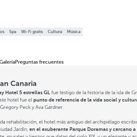
os
Spa
Wi-Fi gratis
Cultura
Música
Galería
Preguntas frecuentes
ran Canaria
y Hotel 5 estrellas GL
fue testigo de la historia de la isla de 
ste hotel fue el
punto de referencia de la vida social y cultu
o Gregory Peck y Ava Gardner.
ehabilitación, el hotel más antiguo del archipiélago escribió e
Ciudad Jardín,
en el exuberante Parque Doramas y cercano a l
rte, murales y lienzos que datan del siglo XIX, y un elegante y