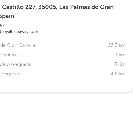
 Castillo 227, 35005, Las Palmas de Gran
Spain
40
a@royalhideaway.com
de Gran Canaria
23,3 km
s Canteras
3 km
órico (Vegueta)
3 Km
 Congresos
4,6 km