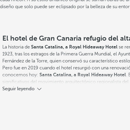
diseño que solo puede ser eclipsado por la belleza de su entorn
El hotel de Gran Canaria refugio del alt
Compartir
La historia de
Santa Catalina, a Royal Hideaway Hotel
se re
1923, tras los estragos de la Primera Guerra Mundial, el Ayun
Añadir a favoritos
Fernández de la Torre, quien conservó su característico estilo
Pero fue en 2019 cuando el hotel resurgió con una renovac
Ver más fotos y videos
conocemos hoy:
Santa Catalina, a Royal Hideaway Hotel
. 
significativos del movimiento arquitectónico regionalista del 
Seguir leyendo