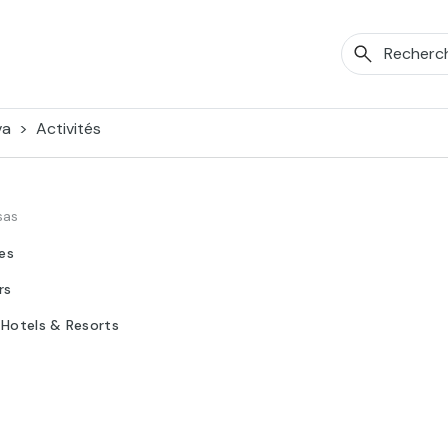
va
Activités
sas
tes
rs
 Hotels & Resorts