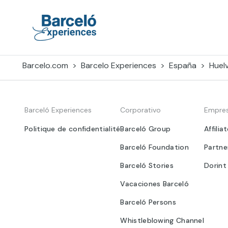
Skip
to
content
Barceló Experiences
Barcelo.com
Barcelo Experiences
España
Huel
Barceló Experiences
Corporativo
Empre
Politique de confidentialité
Barceló Group
Affilia
Barceló Foundation
Partne
Barceló Stories
Dorint
Vacaciones Barceló
Barceló Persons
Whistleblowing Channel