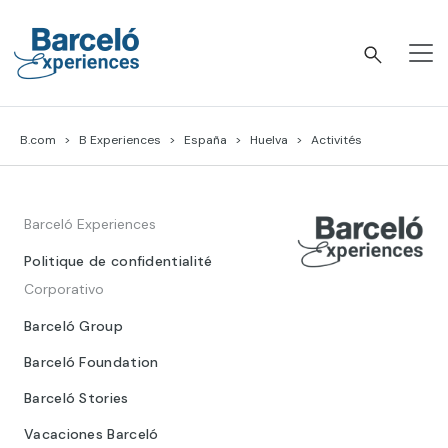
Skip
to
content
Barceló Experiences
B.com
B Experiences
España
Huelva
Activités
Barceló Experiences
Politique de confidentialité
Corporativo
Barceló Group
Barceló Foundation
Barceló Stories
Vacaciones Barceló