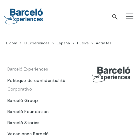
Skip
to
content
Barceló Experiences
B.com
B Experiences
España
Huelva
Activités
Barceló Experiences
Politique de confidentialité
Corporativo
Barceló Group
Barceló Foundation
Barceló Stories
Vacaciones Barceló