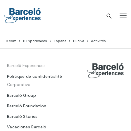
Skip
to
content
Barceló Experiences
B.com
B Experiences
España
Huelva
Activités
Barceló Experiences
Politique de confidentialité
Corporativo
Barceló Group
Barceló Foundation
Barceló Stories
Vacaciones Barceló