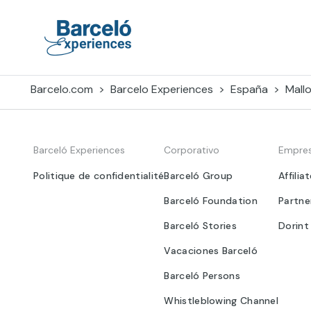
Skip
to
content
Barceló Experiences
Barcelo.com
Barcelo Experiences
España
Mall
Barceló Experiences
Corporativo
Empre
Politique de confidentialité
Barceló Group
Affilia
Barceló Foundation
Partne
Barceló Stories
Dorint
Vacaciones Barceló
Barceló Persons
Whistleblowing Channel