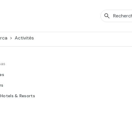
orca
Activités
sas
tes
rs
 Hotels & Resorts