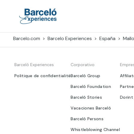
Skip
to
content
Barceló Experiences
Barcelo.com
Barcelo Experiences
España
Mall
Barceló Experiences
Corporativo
Empre
Politique de confidentialité
Barceló Group
Affilia
Barceló Foundation
Partne
Barceló Stories
Dorint
Vacaciones Barceló
Barceló Persons
Whistleblowing Channel