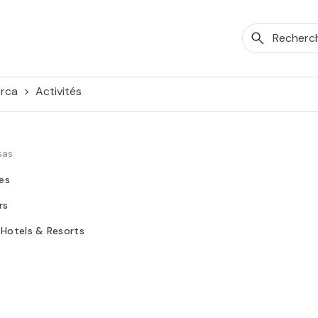
orca
Activités
sas
tes
rs
 Hotels & Resorts