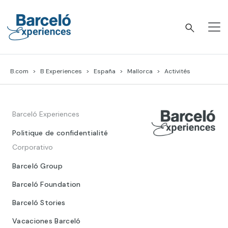
Skip
to
content
Barceló Experiences
B.com
B Experiences
España
Mallorca
Activités
Barceló Experiences
Politique de confidentialité
Corporativo
Barceló Group
Barceló Foundation
Barceló Stories
Vacaciones Barceló