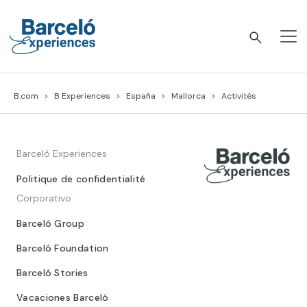
Skip
to
content
Barceló Experiences
B.com
B Experiences
España
Mallorca
Activités
Barceló Experiences
Politique de confidentialité
Corporativo
Barceló Group
Barceló Foundation
Barceló Stories
Vacaciones Barceló